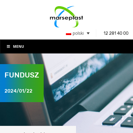
polski
12 281 40 00
MENU
FUNDUSZ
2024/01/22