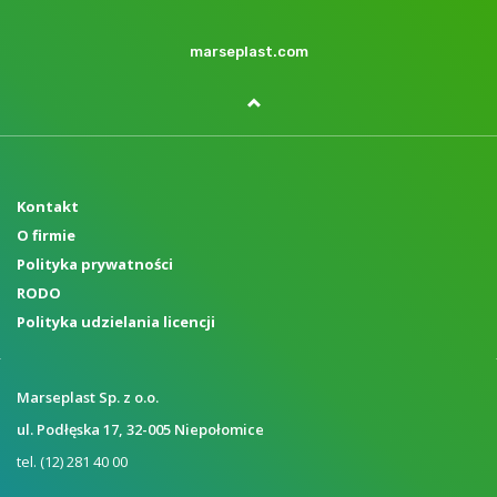
marseplast.com
Kontakt
O firmie
Polityka prywatności
RODO
Polityka udzielania licencji
Marseplast Sp. z o.o.
ul. Podłęska 17, 32-005 Niepołomice
tel. (12) 281 40 00